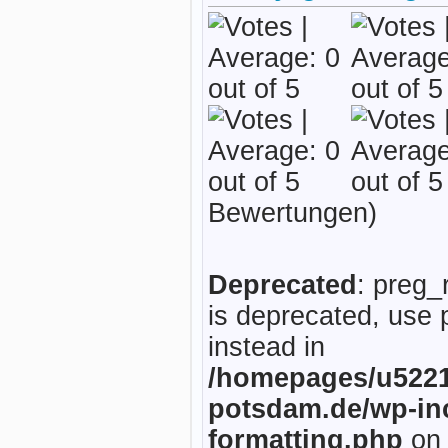
Bewertungen)
Deprecated
: preg_
is deprecated, use 
instead in
/homepages/u5221
potsdam.de/wp-inc
formatting.php
on 