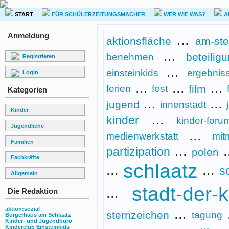
START
FÜR SCHÜLERZEITUNGSMACHER
WER WIE WAS?
A
Anmeldung
...
aktionsfläche
am-ste
...
beteilig
benehmen
Registrieren
...
einsteinkids
ergebnis
Login
...
...
...
film
ferien
fest
Kategorien
...
...
jugend
innenstadt
Kinder
...
kinder
kinder-foru
Jugendliche
...
medienwerkstatt
mit
Familien
...
.
partizipation
polen
Fachkräfte
schlaatz
...
...
s
Allgemein
stadt-der-
...
Die Redaktion
aktion:sozial
...
sternzeichen
tagung
Bürgerhaus am Schlaatz
Kinder- und Jugendbüro
Kinderclub Einsteinkids