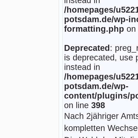
instead in
/homepages/u5221
potsdam.de/wp-inc
formatting.php
on 
Deprecated
: preg_
is deprecated, use 
instead in
/homepages/u5221
potsdam.de/wp-
content/plugins/p
on line
398
Nach 2jähriger Amt
kompletten Wechsel