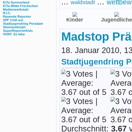
...
...
wettbew
waldstadt
KiTa Sonnenland
KiTa Wilde Früchtchen
Medienwerkstatt
R.I.C.
Rasende Reporter
Kinder
Jugendliche
SPF Chill out
Stadtjugendring Potsdam
Sternwerkstatt
SuperReporterKids
Madstop Prä
VIVAT- Es lebe
18. Januar 2010, 1
Stadtjugendring 
Durchschnitt:
3.67
v