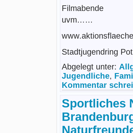
Filmabende
uvm……
www.aktionsflaech
Stadtjugendring Po
Abgelegt unter:
All
Jugendliche
,
Fami
Kommentar schrei
Sportliches 
Brandenbur
Naturfreund