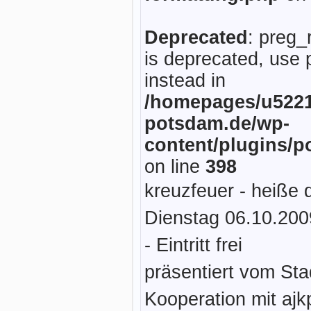
Deprecated
: preg_
is deprecated, use 
instead in
/homepages/u5221
potsdam.de/wp-
content/plugins/p
on line
398
kreuzfeuer - heiße 
Dienstag 06.10.2009
- Eintritt frei
präsentiert vom Sta
Kooperation mit aj