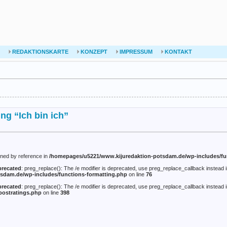
REDAKTIONSKARTE
KONZEPT
IMPRESSUM
KONTAKT
ng “Ich bin ich”
gned by reference in
/homepages/u5221/www.kijuredaktion-potsdam.de/wp-includes/fu
recated
: preg_replace(): The /e modifier is deprecated, use preg_replace_callback instead 
sdam.de/wp-includes/functions-formatting.php
on line
76
recated
: preg_replace(): The /e modifier is deprecated, use preg_replace_callback instead 
postratings.php
on line
398