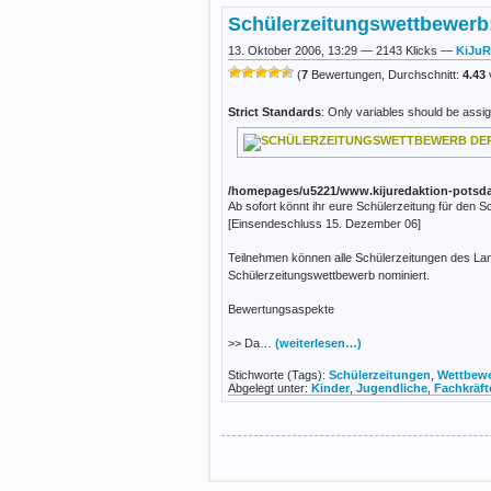
Schülerzeitungswettbewerb:
13. Oktober 2006, 13:29 — 2143 Klicks —
KiJuR
(
7
Bewertungen, Durchschnitt:
4.43
Strict Standards
: Only variables should be assi
/homepages/u5221/www.kijuredaktion-potsda
Ab sofort könnt ihr eure Schülerzeitung für de
[Einsendeschluss 15. Dezember 06]
Teilnehmen können alle Schülerzeitungen des La
Schülerzeitungswettbewerb nominiert.
Bewertungsaspekte
>> Da…
(weiterlesen…)
Stichworte (Tags):
Schülerzeitungen
,
Wettbew
Abgelegt unter:
Kinder
,
Jugendliche
,
Fachkräft