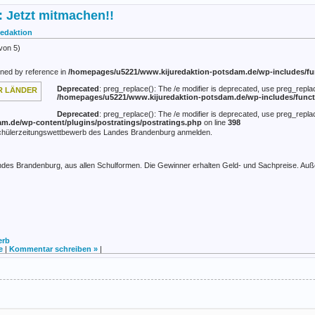
 Jetzt mitmachen!!
edaktion
von 5)
gned by reference in
/homepages/u5221/www.kijuredaktion-potsdam.de/wp-includes/fu
Deprecated
: preg_replace(): The /e modifier is deprecated, use preg_repla
/homepages/u5221/www.kijuredaktion-potsdam.de/wp-includes/funct
Deprecated
: preg_replace(): The /e modifier is deprecated, use preg_repla
m.de/wp-content/plugins/postratings/postratings.php
on line
398
n Schülerzeitungswettbewerb des Landes Brandenburg anmelden.
ndes Brandenburg, aus allen Schulformen. Die Gewinner erhalten Geld- und Sachpreise. Au
erb
e
|
Kommentar schreiben »
|