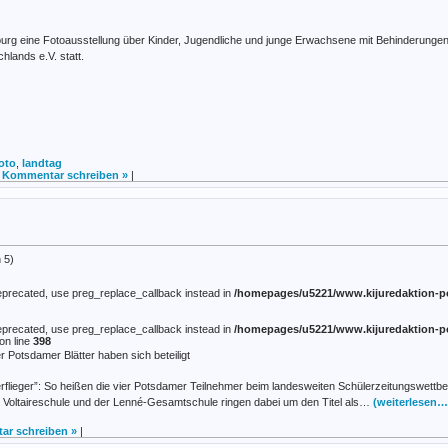
burg eine Fotoausstellung über Kinder, Jugendliche und junge Erwachsene mit Behinderunge
hlands e.V. statt.
oto
,
landtag
|
Kommentar schreiben »
|
 5)
 deprecated, use preg_replace_callback instead in
/homepages/u5221/www.kijuredaktion-p
 deprecated, use preg_replace_callback instead in
/homepages/u5221/www.kijuredaktion-p
on line
398
 Potsdamer Blätter haben sich beteiligt
rflieger”: So heißen die vier Potsdamer Teilnehmer beim landesweiten Schülerzeitungswet
Voltaireschule und der Lenné-Gesamtschule ringen dabei um den Titel als…
(weiterlesen…
r schreiben »
|