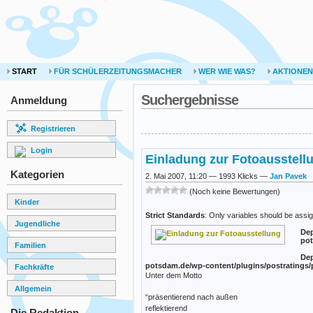
START
FÜR SCHÜLERZEITUNGSMACHER
WER WIE WAS?
AKTIONEN
Suchergebnisse
Anmeldung
Registrieren
Login
Einladung zur Fotoausstellu
Kategorien
2. Mai 2007, 11:20 — 1993 Klicks —
Jan Pavek
(Noch keine Bewertungen)
Kinder
Strict Standards
: Only variables should be assi
Jugendliche
Dep
pot
Familien
Dep
potsdam.de/wp-content/plugins/postratings/
Fachkräfte
Unter dem Motto
Allgemein
“präsentierend nach außen
reflektierend
Die Redaktion