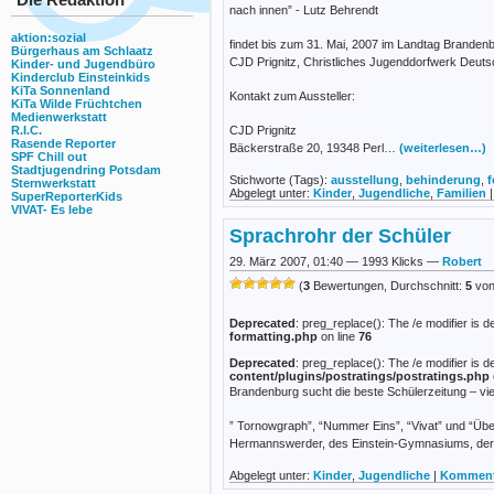
nach innen” - Lutz Behrendt
aktion:sozial
findet bis zum 31. Mai, 2007 im Landtag Branden
Bürgerhaus am Schlaatz
CJD Prignitz, Christliches Jugenddorfwerk Deutsc
Kinder- und Jugendbüro
Kinderclub Einsteinkids
KiTa Sonnenland
Kontakt zum Aussteller:
KiTa Wilde Früchtchen
Medienwerkstatt
CJD Prignitz
R.I.C.
Rasende Reporter
Bäckerstraße 20, 19348 Perl…
(weiterlesen…)
SPF Chill out
Stadtjugendring Potsdam
Stichworte (Tags):
ausstellung
,
behinderung
,
f
Sternwerkstatt
Abgelegt unter:
Kinder
,
Jugendliche
,
Familien
SuperReporterKids
VIVAT- Es lebe
Sprachrohr der Schüler
29. März 2007, 01:40 — 1993 Klicks —
Robert
(
3
Bewertungen, Durchschnitt:
5
von
Deprecated
: preg_replace(): The /e modifier is
formatting.php
on line
76
Deprecated
: preg_replace(): The /e modifier is
content/plugins/postratings/postratings.php
Brandenburg sucht die beste Schülerzeitung – vier
” Tornowgraph”, “Nummer Eins”, “Vivat” und “Übe
Hermannswerder, des Einstein-Gymnasiums, der 
Abgelegt unter:
Kinder
,
Jugendliche
|
Kommenta