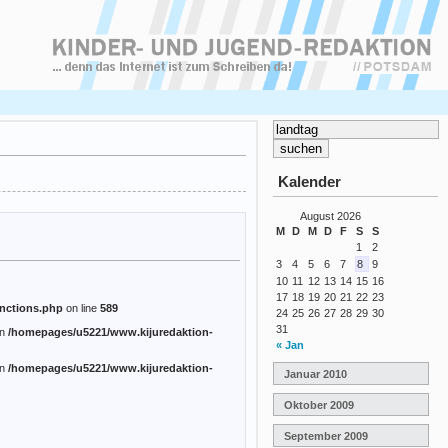
Kalender
August 2026
M
D
M
D
F
S
S
1
2
3
4
5
6
7
8
9
10
11
12
13
14
15
16
17
18
19
20
21
22
23
nctions.php
on line
589
24
25
26
27
28
29
30
31
in
/homepages/u5221/www.kijuredaktion-
« Jan
in
/homepages/u5221/www.kijuredaktion-
Januar 2010
Oktober 2009
September 2009